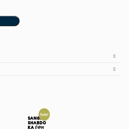
Sale!
SANGAM
SHABDO
KA (संगम