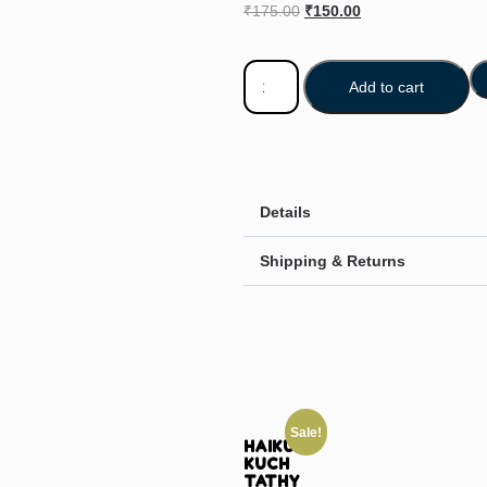
₹
175.00
₹
150.00
Add to cart
Details
Shipping & Returns
Sale!
HAIKU
KUCH
TATHY