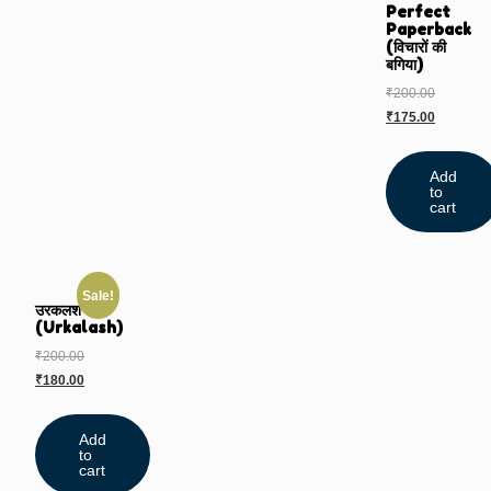
Perfect
Paperback
(विचारों की
बगिया)
₹
200.00
₹
175.00
Add
to
cart
Sale!
उरकलश
(Urkalash)
₹
200.00
₹
180.00
Add
to
cart