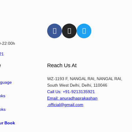
0-22:00h
21
e
Reach Us At
WZ-1193 F, NANGAL RAI, NANGAL RAI,
nguage
South West Delhi, Delhi, 110046
Call Us: +91-9213135921
oks
Email: anuradhaprakashan
.official@gmail.com
oks
ur Book