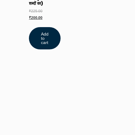
शब्दों का)
₹
225.00
₹
200.00
Add
to
cart