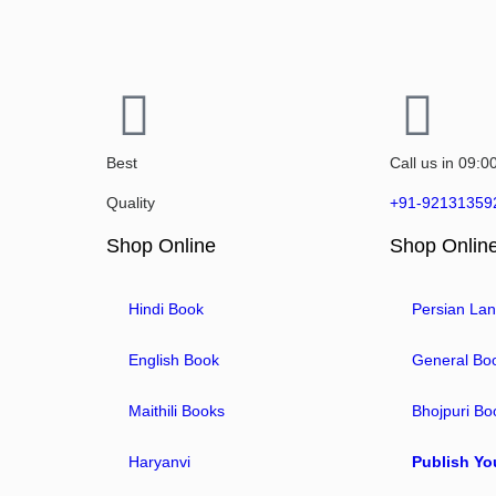
Best
Call us in 09:0
Quality
+91-92131359
Shop Online
Shop Onlin
Hindi Book
Persian La
English Book
General Bo
Maithili Books
Bhojpuri Bo
Haryanvi
Publish Yo