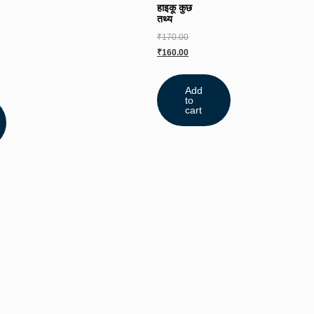
हाइकू कुछ
तथ्य
₹
170.00
₹
160.00
Add
to
cart