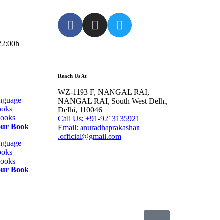
-22:00h
Reach Us At
WZ-1193 F, NANGAL RAI,
anguage
NANGAL RAI, South West Delhi,
ooks
Delhi, 110046
Books
Call Us: +91-9213135921
our Book
Email: anuradhaprakashan
.official@gmail.com
anguage
ooks
Books
our Book