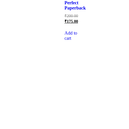
Perfect
Paperback
₹
200.00
₹
175.00
Add to
cart