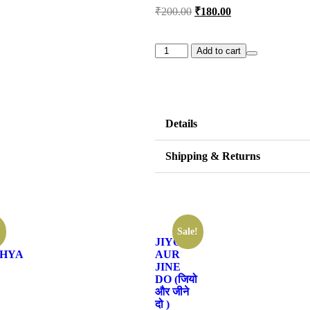
₹
200.00
₹
180.00
Add to cart
Details
Shipping & Returns
!
Sale!
JIYO
HYA
AUR
JINE
DO (जियो
और जीने
दो )