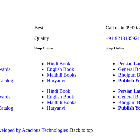
Best
Call us in 09:00
Quality
+91-9213135921
Shop Online
Shop Online
Hindi Book
Persian L
wards
English Book
General B
Maithili Books
Bhojpuri 
atalog
Haryanvi
Publish Y
Hindi Book
Persian L
wards
English Book
General B
Maithili Books
Bhojpuri 
atalog
Haryanvi
Publish Y
eloped by Acacious Technologies
Back to top