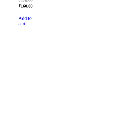
₹
170.00
₹
160.00
Add to
cart