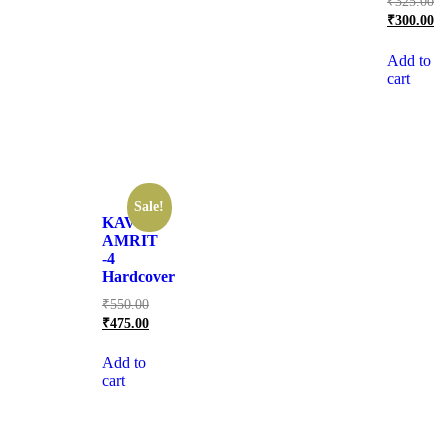
₹
325.00
₹
300.00
Add to
cart
Sale!
KAVYA
AMRIT
-4
Hardcover
₹
550.00
₹
475.00
Add to
cart