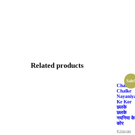
Related products
Sale
Chalke
Chalke
Nayaniy
Ke Kor
छलके
छलके
नयनिया के
कोर
₹
250.00