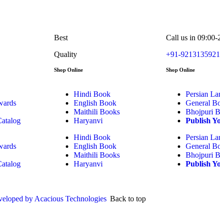
Best
Call us in 09:00
Quality
+91-9213135921
Shop Online
Shop Online
Hindi Book
Persian L
wards
English Book
General B
Maithili Books
Bhojpuri 
atalog
Haryanvi
Publish Y
Hindi Book
Persian L
wards
English Book
General B
Maithili Books
Bhojpuri 
atalog
Haryanvi
Publish Y
eloped by Acacious Technologies
Back to top