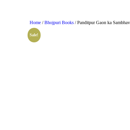
Home
/
Bhojpuri Books
/ Panditpur Gaon ka Sambhavit 
Sale!