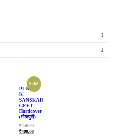
Sale!
PURAB
K
SANSKAR
GEET
Hardcover
(भोजपुरी)
₹
450.00
₹
400.00