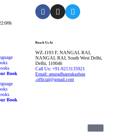
-22:00h
Reach Us At
WZ-1193 F, NANGAL RAI,
anguage
NANGAL RAI, South West Delhi,
ooks
Delhi, 110046
Books
Call Us: +91-9213135921
our Book
Email: anuradhaprakashan
.official@gmail.com
anguage
ooks
Books
our Book