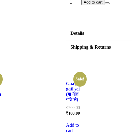
Add to cart
Details
Shipping & Returns
!
Sale!
Gaa geet
gati sei
a
(गा गीत
गति से)
₹
200.00
₹
180.00
Add to
cart