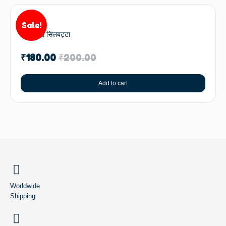
Sale!
Silbatta सिलबट्टा
₹
180.00
₹
200.00
Add to cart
BACK TO TOP
Worldwide
Shipping