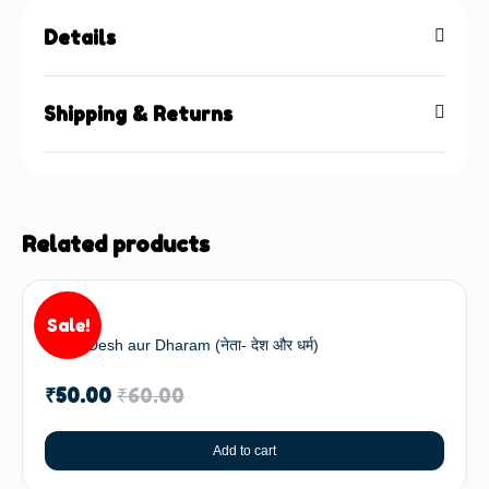
Details
Shipping & Returns
Related products
Sale!
Neta- Desh aur Dharam (नेता- देश और धर्म)
₹
50.00
₹
60.00
Add to cart