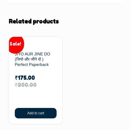
Related products
Sale!
JIYO AUR JINE DO
(जियो और जीने दो )
Perfect Paperback
₹
175.00
₹
200.00
Add to cart