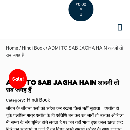
₹
0.00
0
Hindi Bo
English Bo
Other B
Events &
Contact us
Download 
Home
/
Hindi Book
/ ADMI TO SAB JAGHA HAIN आदमी तो
सब जगह हैं
Sale!
ADMI TO SAB JAGHA HAIN आदमी तो
सब जगह हैं
Hindi Book
Category:
जीवन के जीवन्त पलों को सहेज कर रखना किसे नहीं सुहाता। व्यतीत हो
चुके पलछिन मात्र अतीत के ही अतिथि बन कर रह जायें तो उसका औचित्य
भी समय के संग धूमिल होने लगता है पर जब यही भोगा हुआ काल खण्ड शब्द
निधि का साहचर्य पा जाते हैं तब विगत अपने सम्पूर्ण धरोहर के साथ शाश्वत