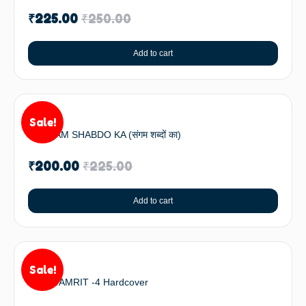
₹
225.00
₹
250.00
Add to cart
Sale!
SANGAM SHABDO KA (संगम शब्दों का)
₹
200.00
₹
225.00
Add to cart
Sale!
KAVYA AMRIT -4 Hardcover