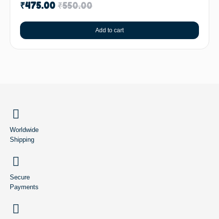
₹
475.00
₹
550.00
Add to cart
BACK TO TOP
Worldwide
Shipping
Secure
Payments