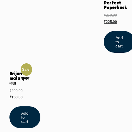
Perfect
Paperback
₹
250.00
₹
225.00
Add
to
cart
Sale!
Srijan
mala सृजन
माला
₹
200.00
₹
150.00
Add
to
cart