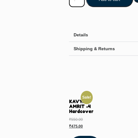
Details
Shipping & Returns
Sale!
KAVYA
AMRIT -4
Hardcover
₹
550.00
₹
475.00