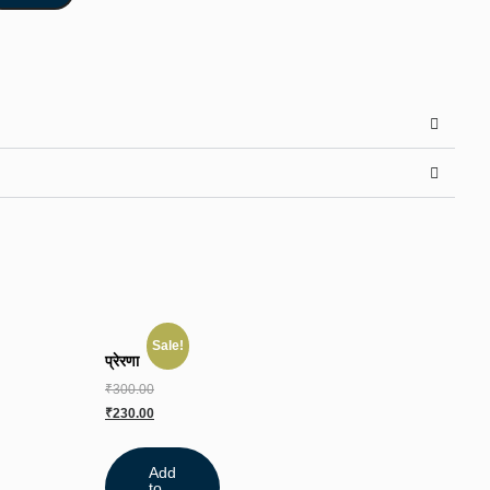
Sale!
प्रेरणा
₹
300.00
₹
230.00
Add
to