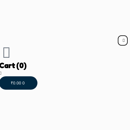
Cart
(0)
₹
0.00
0