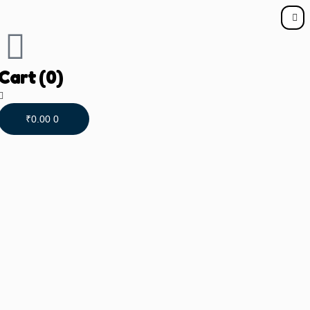
Cart
(0)
₹
0.00
0