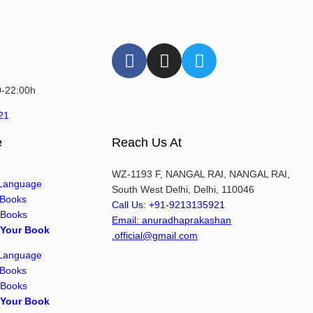
0-22:00h
21
e
Reach Us At
WZ-1193 F, NANGAL RAI, NANGAL RAI,
 Language
South West Delhi, Delhi, 110046
 Books
Call Us: +91-9213135921
 Books
Email: anuradhaprakashan
 Your Book
.official@gmail.com
 Language
 Books
 Books
 Your Book